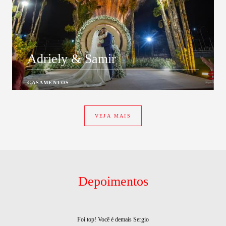
Adriely & Samir
CASAMENTOS
VEJA MAIS
Depoimentos
Foi top! Você é demais Sergio