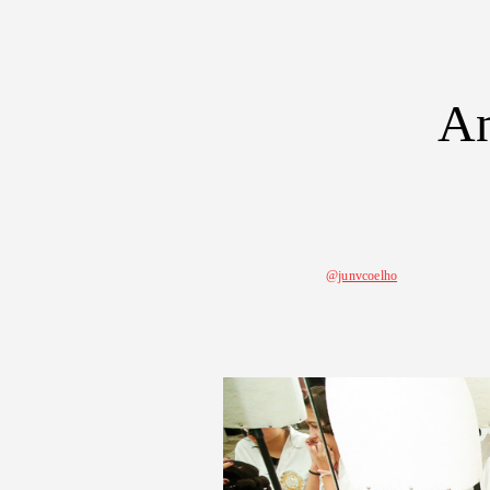
An
@junvcoelho