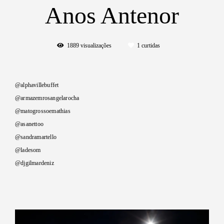
Anos Antenor
1889
visualizações
1
curtidas
@alphavillebuffet
@armazemrosangelarocha
@matogrossoemathias
@asanettoo
@sandramartello
@ladesom
@djgilmardeniz