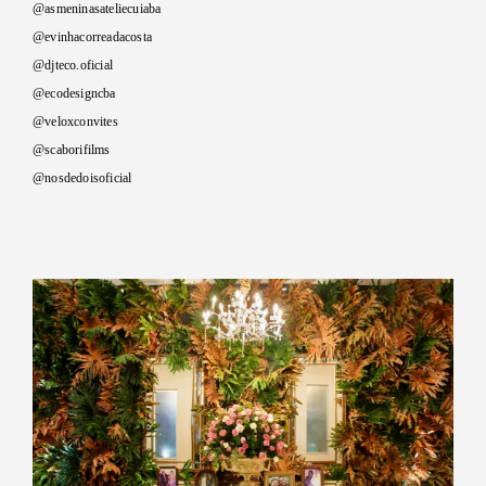
@asmeninasateliecuiaba
@evinhacorreadacosta
@djteco.oficial
@ecodesigncba
@veloxconvites
@scaborifilms
@nosdedoisoficial