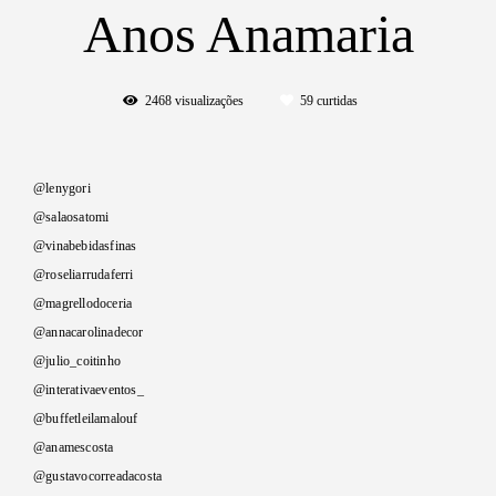
Anos Anamaria
2468
visualizações
59
curtidas
@lenygori
@salaosatomi
@vinabebidasfinas
@roseliarrudaferri
@magrellodoceria
@annacarolinadecor
@julio_coitinho
@interativaeventos_
@buffetleilamalouf
@anamescosta
@gustavocorreadacosta