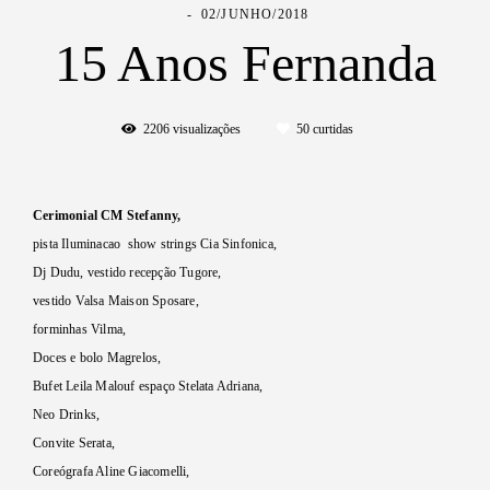
02/JUNHO/2018
15 Anos Fernanda
2206
visualizações
50
curtidas
Cerimonial CM Stefanny,
pista Iluminacao show strings Cia Sinfonica,
Dj Dudu, vestido recepção Tugore,
vestido Valsa Maison Sposare,
forminhas Vilma,
Doces e bolo Magrelos,
Bufet Leila Malouf espaço Stelata Adriana,
Neo Drinks,
Convite Serata,
Coreógrafa Aline Giacomelli,