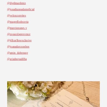
@djgilmardeniz
@jonathaneadamoficial
@veloxconvites
@magrellodoceria
@marcionunes.v
@espacolaprovence
@jillcarllosexclusive
@joanadarcsonhos
@amin_dahrouge
@ariadnepadilha