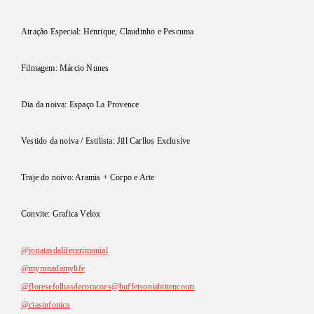
Atração Especial: Henrique, Claudinho e Pescuma
Filmagem: Márcio Nunes
Dia da noiva: Espaço La Provence
Vestido da noiva / Estilista: Jill Carllos Exclusive
Traje do noivo: Aramis + Corpo e Arte
Convite: Grafica Velox
@jonatasdalifecerimonial
@myrnnadamylife
@floresefolhasdecoracoes
@buffetsoniabittencourt
@ciasinfonica