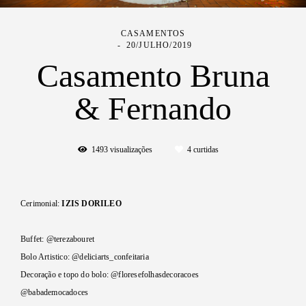
CASAMENTOS
20/JULHO/2019
Casamento Bruna
& Fernando
1493
visualizações
4
curtidas
Cerimonial:
IZIS DORILEO
Buffet: @terezabouret
Bolo Artistico: @deliciarts_confeitaria
Decoração e topo do bolo: @floresefolhasdecoracoes
@babademocadoces