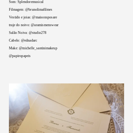
Som: Splendoremusical
Filmagem: @brunolimafilmes
Vestido e joias: @maisonsposare
traje do noivo: @aramismenswear
Salão Noiva: @studio278
Cabelo: @ednadarc
Make: @michelle_santinimakeup
@papiropapeis