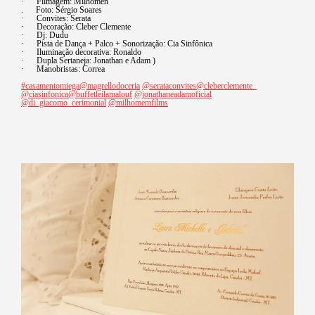
· Filmagem: Milhomen
. Foto: Sérgio Soares
· Convites: Serata
· Decoração: Cleber Clemente
· Dj: Dudu
· Pista de Dança + Palco + Sonorização: Cia Sinfônica
· Iluminação decorativa: Ronaldo
· Dupla Sertaneja: Jonathan e Adam )
· Manobristas: Correa
#casamentomiega
@magrellodoceria
@serataconvites
@cleberclemente_
@ciasinfonica
@buffetleilamalouf
@jonathaneadamoficial
@di_giacomo_cerimonial
@milhomemfilms