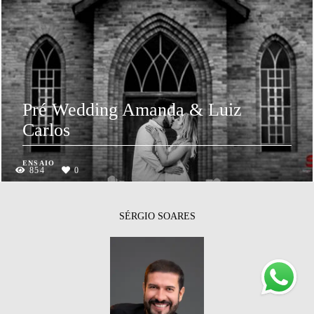
Pré Wedding Amanda & Luiz
Carlos
ENSAIO
854
0
SÉRGIO SOARES