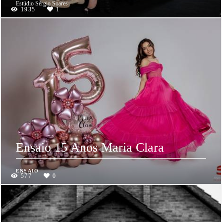
Estúdio Sérgio Soares
1935
1
Ensaio 15 Anos Maria Clara
ENSAIO
577
0