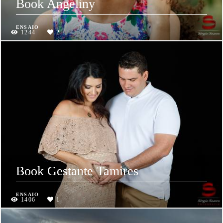
Book Angeliny
ENSAIO
1244
2
Book Gestante Tamires
ENSAIO
1406
1