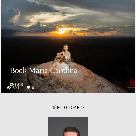
Book Maria Carolina
ENSAIO
891
0
SÉRGIO SOARES