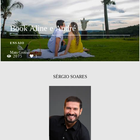
Book Aline e André
ENSAIO
Mato Grosso
2075
1
SÉRGIO SOARES