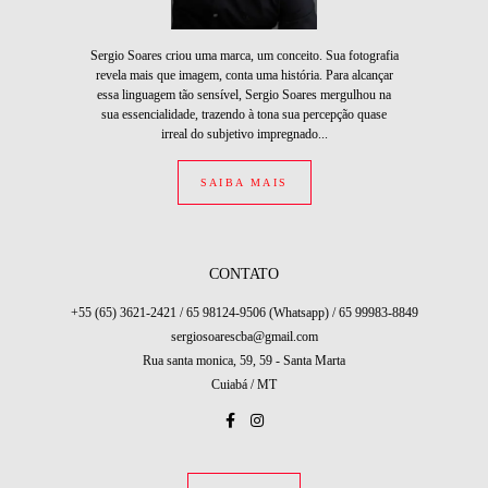
Sergio Soares criou uma marca, um conceito. Sua fotografia
revela mais que imagem, conta uma história. Para alcançar
essa linguagem tão sensível, Sergio Soares mergulhou na
sua essencialidade, trazendo à tona sua percepção quase
irreal do subjetivo impregnado...
SAIBA MAIS
CONTATO
+55 (65) 3621-2421 / 65 98124-9506 (Whatsapp) / 65 99983-8849
sergiosoarescba@gmail.com
Rua santa monica, 59, 59 - Santa Marta
Cuiabá / MT