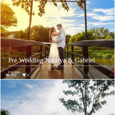
Pré Wedding Natalya & Gabriel
ENSAIO
360
0