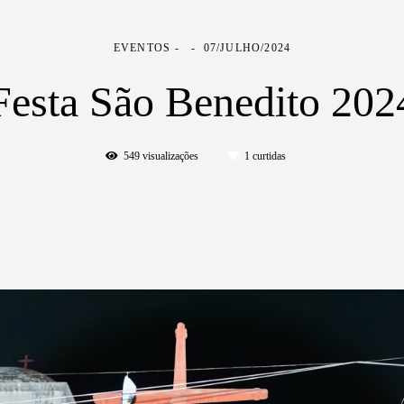
EVENTOS
07/JULHO/2024
Festa São Benedito 202
549
visualizações
1
curtidas