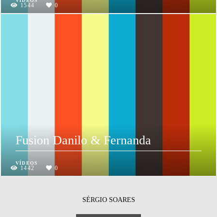
VÍDEOS
1544
0
Fusion Danilo & Fernanda
VÍDEOS
1442
0
SÉRGIO SOARES