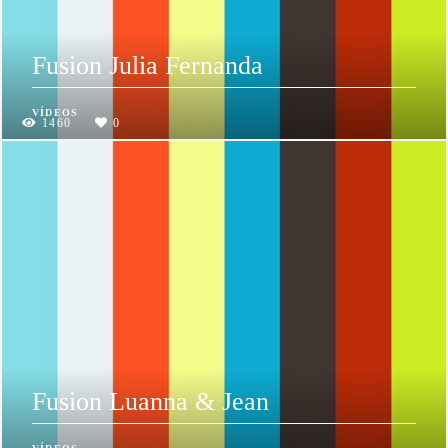
Fusion Julia Fernanda
VÍDEOS
1460
0
Fusion Luanna & Jean