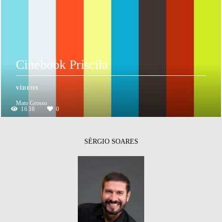
Cinebook Priscila
VÍDEOS
Mato Grosso
1638
0
SÉRGIO SOARES