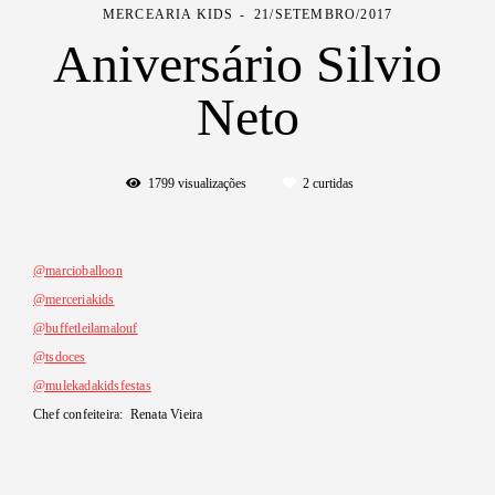
MERCEARIA KIDS
21/SETEMBRO/2017
Aniversário Silvio
Neto
1799
visualizações
2
curtidas
@marcioballoon
@merceriakids
@buffetleilamalouf
@tsdoces
@mulekadakidsfestas
Chef confeiteira: Renata Vieira