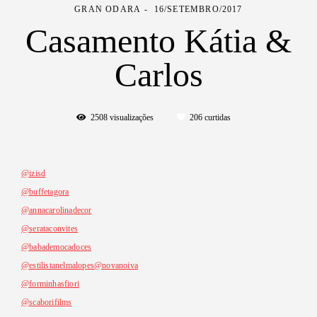
GRAN ODARA
16/SETEMBRO/2017
Casamento Kátia &
Carlos
2508
visualizações
206
curtidas
@izisd
@buffetagora
@annacarolinadecor
@serataconvites
@babademocadoces
@estilistanelmalopes
@novanoiva
@forminhasfiori
@scaborifilms