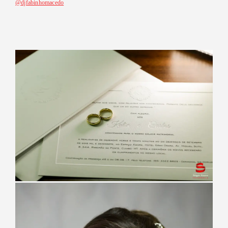
@djfabinhomacedo